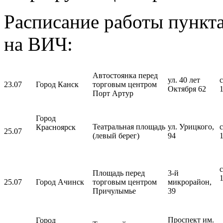
Расписание работы пункта
на ВИЧ:
Автостоянка перед
ул. 40 лет
с
23.07
Город Канск
торговым центром
Октября 62
Порт Артур
Город
Театральная площадь
ул. Урицкого,
с
Красноярск
25.07
(левый берег)
94
с
Площадь перед
3-й
25.07
Город Ачинск
торговым центром
микрорайон,
Причулымье
39
Проспект им.
Город