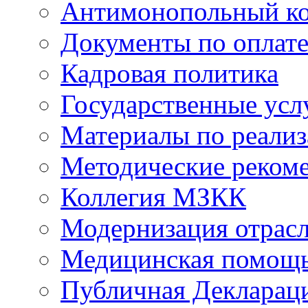
Антимонопольный к
Документы по оплате
Кадровая политика
Государственные усл
Материалы по реали
Методические реком
Коллегия МЗКК
Модернизация отрасл
Медицинская помощ
Публичная Деклараци