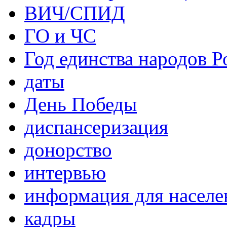
ВИЧ/СПИД
ГО и ЧС
Год единства народов Р
даты
День Победы
диспансеризация
донорство
интервью
информация для населе
кадры