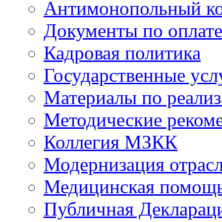
Антимонопольный к
Документы по оплате
Кадровая политика
Государственные усл
Материалы по реали
Методические реком
Коллегия МЗКК
Модернизация отрасл
Медицинская помощ
Публичная Деклараци