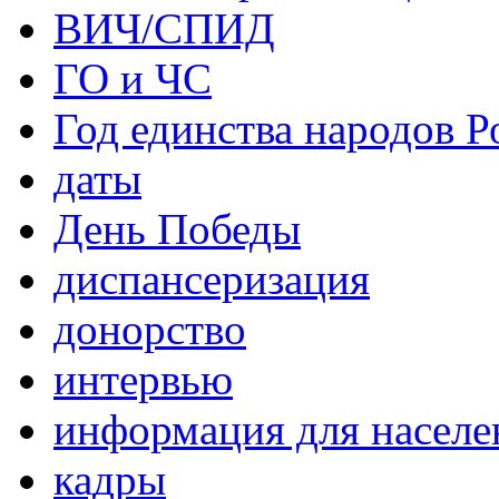
ВИЧ/СПИД
ГО и ЧС
Год единства народов Р
даты
День Победы
диспансеризация
донорство
интервью
информация для населе
кадры