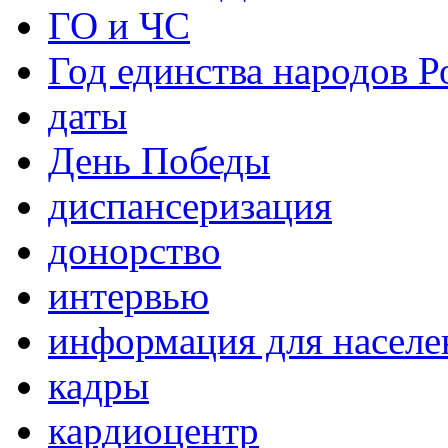
ГО и ЧС
Год единства народов Р
даты
День Победы
диспансеризация
донорство
интервью
информация для населе
кадры
кардиоцентр