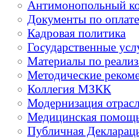
Антимонопольный к
Документы по оплате
Кадровая политика
Государственные усл
Материалы по реали
Методические реком
Коллегия МЗКК
Модернизация отрасл
Медицинская помощ
Публичная Деклараци