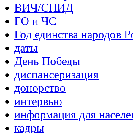
ВИЧ/СПИД
ГО и ЧС
Год единства народов Р
даты
День Победы
диспансеризация
донорство
интервью
информация для населе
кадры