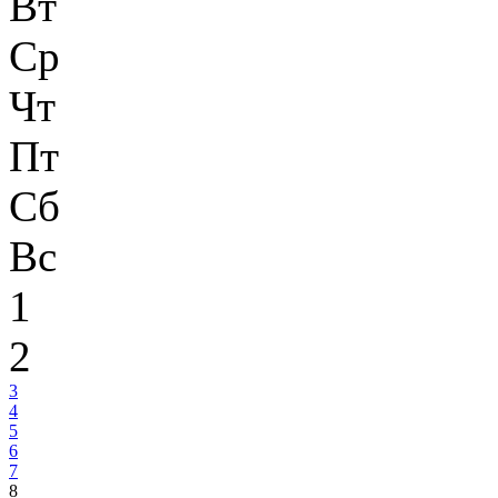
Вт
Ср
Чт
Пт
Сб
Вс
1
2
3
4
5
6
7
8