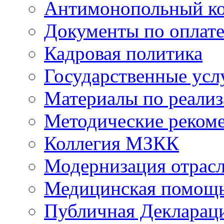
Антимонопольный к
Документы по оплате
Кадровая политика
Государственные усл
Материалы по реали
Методические реком
Коллегия МЗКК
Модернизация отрасл
Медицинская помощ
Публичная Деклараци