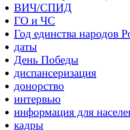
ВИЧ/СПИД
ГО и ЧС
Год единства народов Р
даты
День Победы
диспансеризация
донорство
интервью
информация для населе
кадры