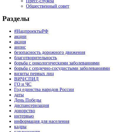
Пресс-служба
Общественный совет
Разделы
#НацпроектыРФ
акции
акция
анонс
безопасность дорожного движения
благотворительность
борьба с онкологическими заболеваниями
борьба с сердечно-сосудистыми заболеваниями
визиты первых лиц
ВИЧ/СПИД
ГО и ЧС
Год единства народов России
даты
День Победы
диспансеризация
донорство
интервью
информация для населения
кадры
кардиоцентр