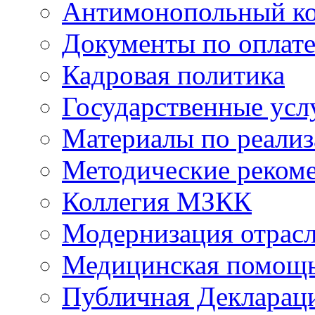
Антимонопольный к
Документы по оплате
Кадровая политика
Государственные усл
Материалы по реали
Методические реком
Коллегия МЗКК
Модернизация отрасл
Медицинская помощ
Публичная Деклараци