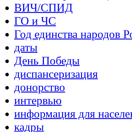
ВИЧ/СПИД
ГО и ЧС
Год единства народов Р
даты
День Победы
диспансеризация
донорство
интервью
информация для населе
кадры