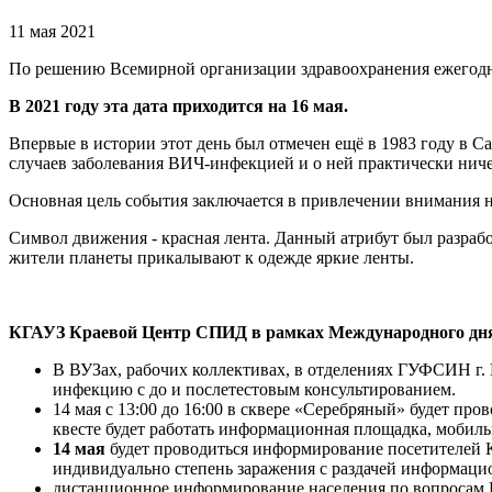
11 мая 2021
По решению Всемирной организации здравоохранения ежегодно
В 2021 году эта дата приходится на 16 мая.
Впервые в истории этот день был отмечен ещё в 1983 году в 
случаев заболевания ВИЧ-инфекцией и о ней практически ниче
Основная цель события заключается в привлечении внимания н
Символ движения - красная лента. Данный атрибут был разра
жители планеты прикалывают к одежде яркие ленты.
КГАУЗ Краевой Центр СПИД в рамках Международного дня п
В ВУЗах, рабочих коллективах, в отделениях ГУФСИН г.
инфекцию с до и послетестовым консультированием.
14 мая с 13:00 до 16:00 в сквере «Серебряный» будет пр
квесте будет работать информационная площадка, мобил
14 мая
будет проводиться информирование посетителей К
индивидуально степень заражения с раздачей информаци
дистанционное информирование населения по вопросам