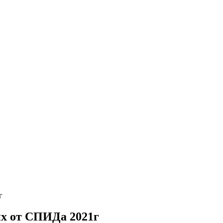
г
х от СПИДа 2021г