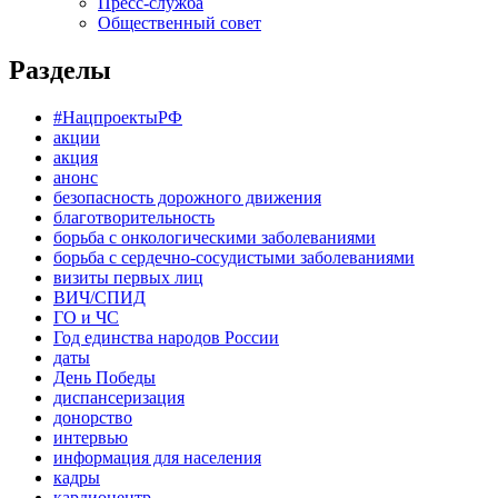
Пресс-служба
Общественный совет
Разделы
#НацпроектыРФ
акции
акция
анонс
безопасность дорожного движения
благотворительность
борьба с онкологическими заболеваниями
борьба с сердечно-сосудистыми заболеваниями
визиты первых лиц
ВИЧ/СПИД
ГО и ЧС
Год единства народов России
даты
День Победы
диспансеризация
донорство
интервью
информация для населения
кадры
кардиоцентр