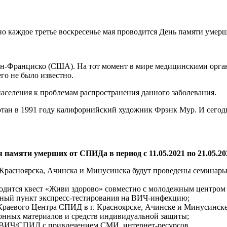
 каждое третье воскресенье мая проводится День памяти умер
Сан-Франциско (США). На тот момент в мире медицинскими орга
го не было известно.
аселения к проблемам распространения данного заболевания.
ботан в 1991 году калифорнийский художник Фрэнк Мур. И сего
амяти умерших от СПИДа в период с 11.05.2021 по 21.05.20
 Красноярска, Ачинска и Минусинска будут проведены семинары
оводится квест «Живи здорово» совместно с молодежным центром
ьный пункт экспресс-тестирования на ВИЧ-инфекцию;
раевого Центра СПИД в г. Красноярске, Ачинске и Минусинске
онных материалов и средств индивидуальной защиты;
 ВИЧ/СПИД с привлечением СМИ, интернет-ресурсов.