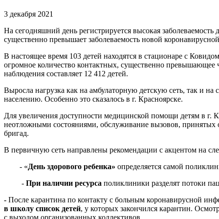
3 декабря 2021
На сегодняшний день регистрируется высокая заболеваемость 
существенно превышает заболеваемость новой коронавирусно
В настоящее время 103 детей находятся в стационаре с Ковидо
огромное количество контактных, существенно превышающее чи
наблюдения составляет 12 412 детей.
Выросла нагрузка как на амбулаторную детскую сеть, так и 
населению. Особенно это сказалось в г. Красноярске.
Для увеличения доступности медицинской помощи детям в г. К
неотложными состояниями, обслуживание вызовов, принятых о
бригад.
В первичную сеть направлены рекомендации с акцентом на с
- «
День здорового ребенка»
определяется самой поликлини
-
При наличии ресурса
поликлиники разделят потоки па
-
После карантина по контакту с больным коронавирусной инф
в школу список детей
, у которых закончился карантин. Осмо
с выходом организованных коллективов.