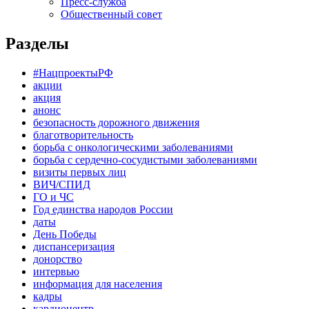
Пресс-служба
Общественный совет
Разделы
#НацпроектыРФ
акции
акция
анонс
безопасность дорожного движения
благотворительность
борьба с онкологическими заболеваниями
борьба с сердечно-сосудистыми заболеваниями
визиты первых лиц
ВИЧ/СПИД
ГО и ЧС
Год единства народов России
даты
День Победы
диспансеризация
донорство
интервью
информация для населения
кадры
кардиоцентр