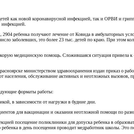
детей как новой коронавирусной инфекцией, так и ОРВИ и грип
й инфекцией.
м, 2904 ребенка получают лечение от Ковида в амбулаторных ус
сло заболевших, это более 23 тыс. детей по краю. При этом к
на скорую медицинскую помощь. Сложившаяся ситуация привела
расноярске министерством здравоохранения издан приказ о рабо
т населения, обслуживание активных и неотложных вызовов, п
ледующие форматы работы:
кой, в зависимости от нагрузки в будние дни.
циентов для вакцинации и оказания неотложной помощи по ра
екцией посещение поликлиники для допуска ребенка в образов
тр ребенка в день посещения проводит медработник школы. Это п