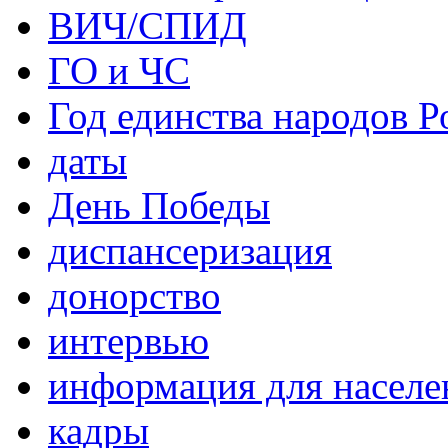
ВИЧ/СПИД
ГО и ЧС
Год единства народов Р
даты
День Победы
диспансеризация
донорство
интервью
информация для населе
кадры