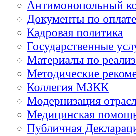
Антимонопольный к
Документы по оплате
Кадровая политика
Государственные усл
Материалы по реали
Методические реком
Коллегия МЗКК
Модернизация отрасл
Медицинская помощ
Публичная Деклараци