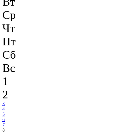
Вт
Ср
Чт
Пт
Сб
Вс
1
2
3
4
5
6
7
8