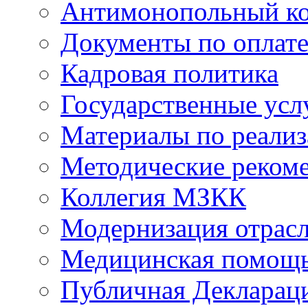
Антимонопольный к
Документы по оплате
Кадровая политика
Государственные усл
Материалы по реали
Методические реком
Коллегия МЗКК
Модернизация отрасл
Медицинская помощ
Публичная Деклараци