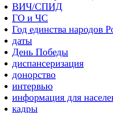
ВИЧ/СПИД
ГО и ЧС
Год единства народов Р
даты
День Победы
диспансеризация
донорство
интервью
информация для населе
кадры