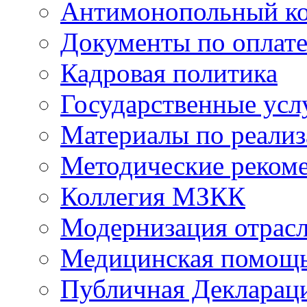
Антимонопольный к
Документы по оплате
Кадровая политика
Государственные усл
Материалы по реали
Методические реком
Коллегия МЗКК
Модернизация отрасл
Медицинская помощ
Публичная Деклараци