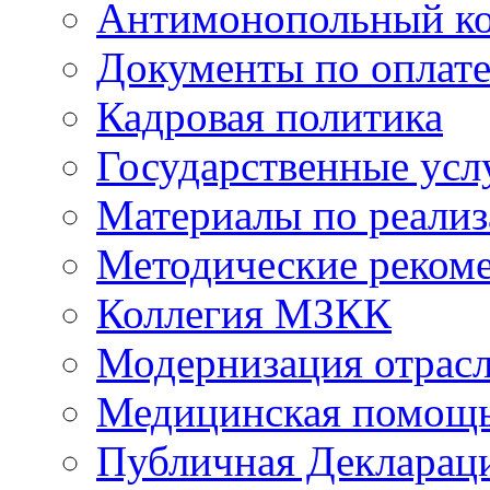
Антимонопольный к
Документы по оплате
Кадровая политика
Государственные усл
Материалы по реали
Методические реком
Коллегия МЗКК
Модернизация отрасл
Медицинская помощ
Публичная Деклараци