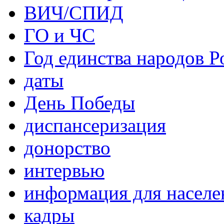
ВИЧ/СПИД
ГО и ЧС
Год единства народов Р
даты
День Победы
диспансеризация
донорство
интервью
информация для населе
кадры