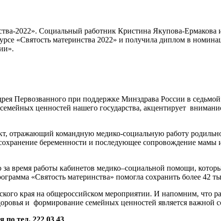
ства-2022». Социальный работник Кристина Якупова-Ермакова 
урсе «Святость материнства 2022» и получила диплом в номина
ии».
ея Первозванного при поддержке Минздрава России в седьмой р
семейных ценностей нашего государства, акцентирует внимани
оект, отражающий командную медико-социальную работу родильн
 сохранение беременности и последующее сопровождение мамы и
 за время работы кабинетов медико–социальной помощи, которые
ограмма «Святость материнства» помогла сохранить более 42 ты
ского края на общероссийском мероприятии. И напомним, что 
оровья и формирование семейных ценностей является важной с
по тел. 222 03 43