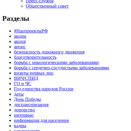
Пресс-служба
Общественный совет
Разделы
#НацпроектыРФ
акции
акция
анонс
безопасность дорожного движения
благотворительность
борьба с онкологическими заболеваниями
борьба с сердечно-сосудистыми заболеваниями
визиты первых лиц
ВИЧ/СПИД
ГО и ЧС
Год единства народов России
даты
День Победы
диспансеризация
донорство
интервью
информация для населения
кадры
кардиоцентр