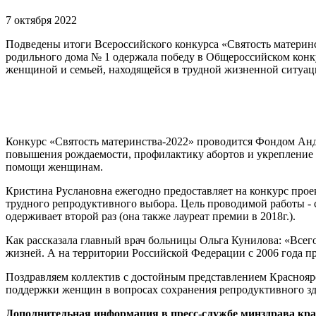
7 октября 2022
Подведены итоги Всероссийского конкурса «Святость материн
родильного дома № 1 одержала победу в Общероссийском конк
женщиной и семьей, находящейся в трудной жизненной ситуац
Конкурс «Святость материнства-2022» проводится Фондом Андр
повышения рождаемости, профилактику абортов и укрепление 
помощи женщинам.
Кристина Руслановна ежегодно предоставляет на конкурс пр
трудного репродуктивного выбора. Цель проводимой работы -
одерживает второй раз (она также лауреат премии в 2018г.).
Как рассказала главный врач больницы Ольга Кунилова: «Всего
жизней. А на территории Российской Федерации с 2006 года пр
Поздравляем коллектив с достойным представлением Краснояр
поддержки женщин в вопросах сохранения репродуктивного зд
Дополнительная информация в пресс-службе минздрава края 