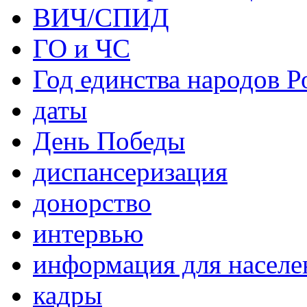
ВИЧ/СПИД
ГО и ЧС
Год единства народов Р
даты
День Победы
диспансеризация
донорство
интервью
информация для населе
кадры