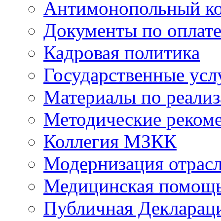
Антимонопольный к
Документы по оплате
Кадровая политика
Государственные усл
Материалы по реали
Методические реком
Коллегия МЗКК
Модернизация отрасл
Медицинская помощ
Публичная Деклараци