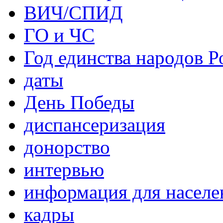
ВИЧ/СПИД
ГО и ЧС
Год единства народов Р
даты
День Победы
диспансеризация
донорство
интервью
информация для населе
кадры