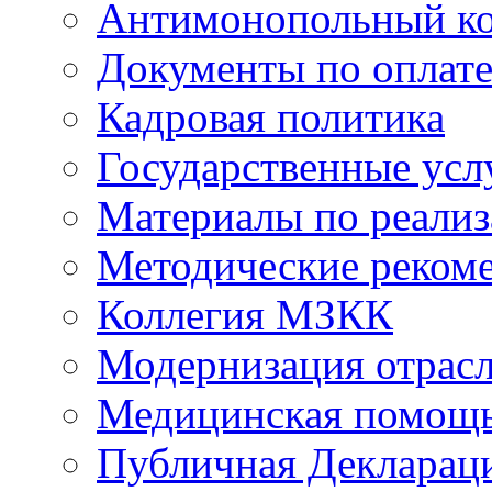
Антимонопольный к
Документы по оплате
Кадровая политика
Государственные усл
Материалы по реали
Методические реком
Коллегия МЗКК
Модернизация отрасл
Медицинская помощ
Публичная Деклараци