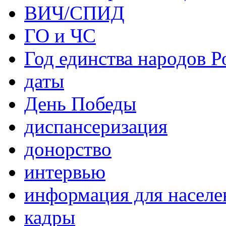
ВИЧ/СПИД
ГО и ЧС
Год единства народов Р
даты
День Победы
диспансеризация
донорство
интервью
информация для населе
кадры