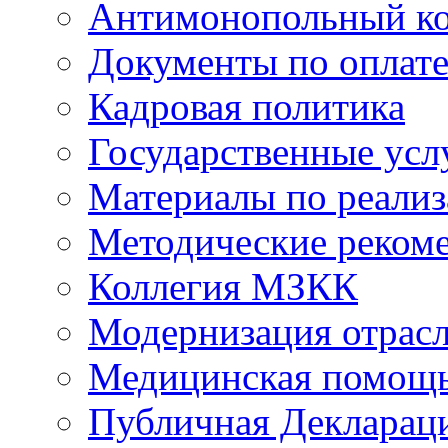
Антимонопольный к
Документы по оплате
Кадровая политика
Государственные усл
Материалы по реали
Методические реком
Коллегия МЗКК
Модернизация отрасл
Медицинская помощ
Публичная Деклараци