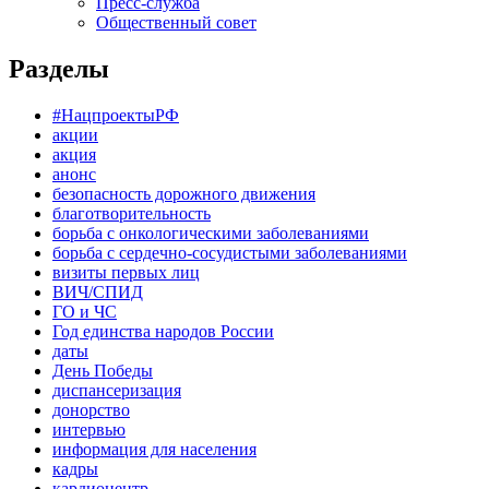
Пресс-служба
Общественный совет
Разделы
#НацпроектыРФ
акции
акция
анонс
безопасность дорожного движения
благотворительность
борьба с онкологическими заболеваниями
борьба с сердечно-сосудистыми заболеваниями
визиты первых лиц
ВИЧ/СПИД
ГО и ЧС
Год единства народов России
даты
День Победы
диспансеризация
донорство
интервью
информация для населения
кадры
кардиоцентр