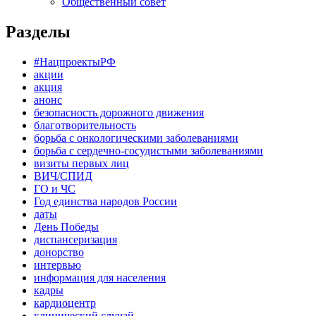
Общественный совет
Разделы
#НацпроектыРФ
акции
акция
анонс
безопасность дорожного движения
благотворительность
борьба с онкологическими заболеваниями
борьба с сердечно-сосудистыми заболеваниями
визиты первых лиц
ВИЧ/СПИД
ГО и ЧС
Год единства народов России
даты
День Победы
диспансеризация
донорство
интервью
информация для населения
кадры
кардиоцентр
клинический случай