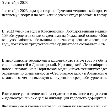
5 сентября 2023
1 сентября 2023 года дал старт к обучению медицинской профе
целевому набору и по окончанию учебы будут работать в госуд
В 2023 учебном году в Красноярский Государственный медицин
159 абитуриентов стали студентами на бюджетной основе. Общи
вернутся работать в больницы, включая отдалённые и северные
году, показатель трудоустройства ординаторов составляет 90%.
В медицинские техникумы и колледж края в этом году на обуче
специальностей в Дивногорский, Красноярский, Лесосибирск
новое направление в Норильском медицинском техникуме: здес
отделение по специальности «Сестринское дело» в Ачинском м
комиссия отметила высокую конкуренцию среди абитуриентов
Ежегодное увеличение набора студентов в высшие и средне-сп
«Здравоохранение» с целью ликвидации кадрового дефицита в 
Федеральные и краевые меры социальной поддержки медицинс