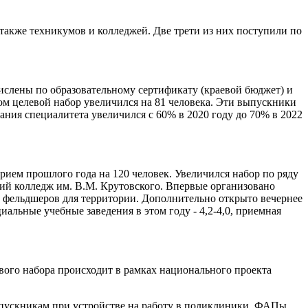
 также техникумов и колледжей. Две трети из них поступили по
ислены по образовательному сертификату (краевой бюджет) и
дом целевой набор увеличился на 81 человека. Эти выпускники
ания специалитета увеличился с 60% в 2020 году до 70% в 2022
рием прошлого года на 120 человек. Увеличился набор по ряду
й колледж им. В.М. Крутовского. Впервые организовано
ь фельдшеров для территории. Дополнительно открыто вечернее
льные учебные заведения в этом году - 4,2-4,0, приемная
вого набора происходит в рамках национального проекта
ускникам при устройстве на работу в поликлиники, ФАПы,