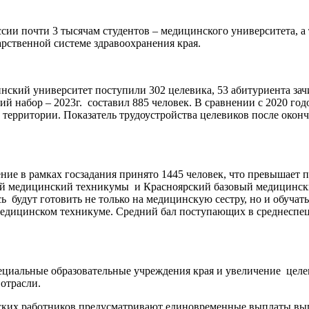
ссии почти 3 тысячам студентов – медицинского университета, а
арственной системе здравоохранения края.
ский университет поступили 302 целевика, 53 абитуриента зач
й набор – 2023г. составил 885 человек. В сравнении с 2020 го
 территории. Показатель трудоустройства целевиков после оконч
ние в рамках госзадания принято 1445 человек, что превышает п
ий медицинский техникумы и Красноярский базовый медицински
ь будут готовить не только на медицинскую сестру, но и обучат
едицинском техникуме. Средний бал поступающих в среднеспециа
.
ециальные образовательные учреждения края и увеличение целе
отрасли.
ких работников предусматривают единовременные выплаты вып