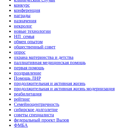
конкурс
конференция
награды
назначения
некролог
новые технологии
НП_семья
обмен опытом
общественный совет
опрос
охрана материнства и детства
паллиативная медицинская помощь
первая помощь
поздравление
Помощь ЛНР
продолжительная и активная жизнь
продолжительная и активная жизнь модернизация
реабилитация
рейтинг
Семейноцентричность
сибирское долголетие
советы специалиста
федеральный проект Вызов
ФМБА