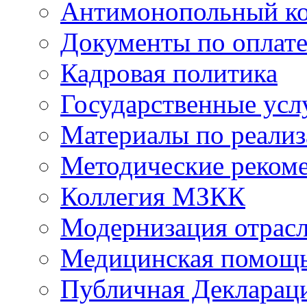
Антимонопольный к
Документы по оплате
Кадровая политика
Государственные усл
Материалы по реали
Методические реком
Коллегия МЗКК
Модернизация отрасл
Медицинская помощ
Публичная Деклараци