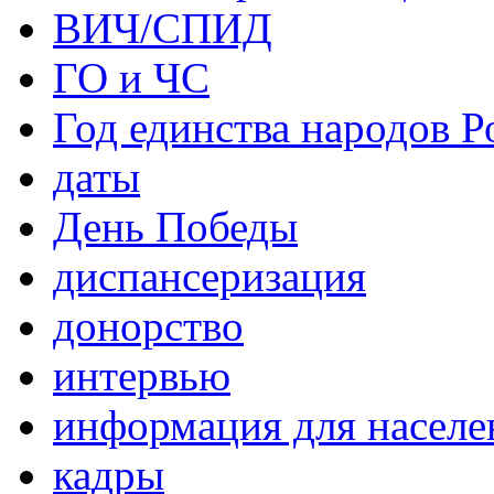
ВИЧ/СПИД
ГО и ЧС
Год единства народов Р
даты
День Победы
диспансеризация
донорство
интервью
информация для населе
кадры