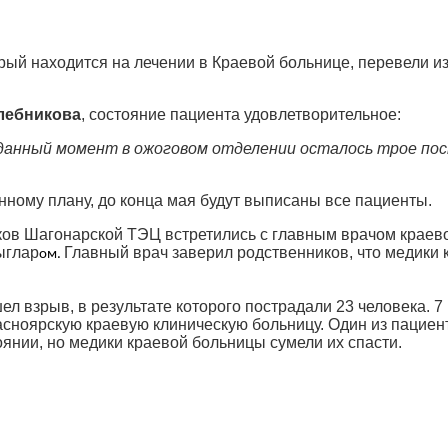
рый находится на лечении в Краевой больнице, перевели из
лебникова
, состояние пациента удовлетворительное:
данный момент в ожоговом отделении осталось трое пост
нному плану, до конца мая будут выписаны все пациенты.
ков Шагонарской ТЭЦ встретились с главным врачом краев
ыглар
Главный врач заверил родственников, что медики
ом.
л взрыв, в результате которого пострадали 23 человека. 
ноярскую краевую клиническую больницу. Один из пациент
оянии, но медики краевой больницы сумели их спасти.