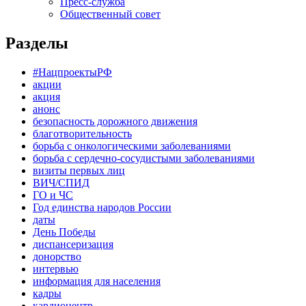
Пресс-служба
Общественный совет
Разделы
#НацпроектыРФ
акции
акция
анонс
безопасность дорожного движения
благотворительность
борьба с онкологическими заболеваниями
борьба с сердечно-сосудистыми заболеваниями
визиты первых лиц
ВИЧ/СПИД
ГО и ЧС
Год единства народов России
даты
День Победы
диспансеризация
донорство
интервью
информация для населения
кадры
кардиоцентр