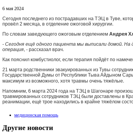
6 мая 2024
Сегодня последнего из пострадавших на ТЭЦ в Туве, кото
провёл 2 месяца, в отделение ожоговой хирургии.
По словам заведующего ожоговым отделением
Андрея Х
-
Сегодня ещё одного пациента мы выписали домой. На 
операция
, - рассказал врач.
Как пояснил комбустиолог, если терапия пойдёт по намече
21 марта родственники эвакуированных из Тувы сотрудни
Государственной Думы от Республики Тыва
Айдыном Сар
максимум из возможного, хотя травмы очень тяжёлые.
Напомним, 6 марта 2024 года на ТЭЦ в Шагонаре произоше
травмированных сотрудников ТЭЦ были доставлены в Крас
реанимации, ещё трое находились в крайне тяжёлом сост
медицинская помощь
Другие новости