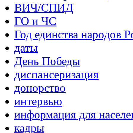
ВИЧ/СПИД
ГО и ЧС
Год единства народов Р
даты
День Победы
диспансеризация
донорство
интервью
информация для населе
кадры