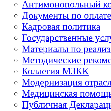
Антимонопольный к
Документы по оплате
Кадровая политика
Государственные усл
Материалы по реали
Методические реком
Коллегия МЗКК
Модернизация отрасл
Медицинская помощ
Публичная Деклараци