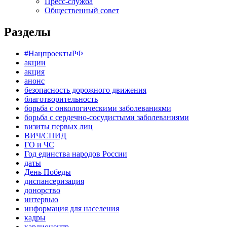
Пресс-служба
Общественный совет
Разделы
#НацпроектыРФ
акции
акция
анонс
безопасность дорожного движения
благотворительность
борьба с онкологическими заболеваниями
борьба с сердечно-сосудистыми заболеваниями
визиты первых лиц
ВИЧ/СПИД
ГО и ЧС
Год единства народов России
даты
День Победы
диспансеризация
донорство
интервью
информация для населения
кадры
кардиоцентр