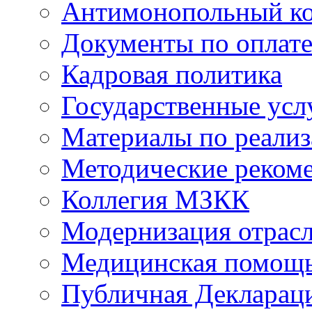
Антимонопольный к
Документы по оплате
Кадровая политика
Государственные усл
Материалы по реали
Методические реком
Коллегия МЗКК
Модернизация отрасл
Медицинская помощ
Публичная Деклараци