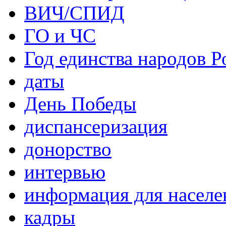
ВИЧ/СПИД
ГО и ЧС
Год единства народов Р
даты
День Победы
диспансеризация
донорство
интервью
информация для населе
кадры