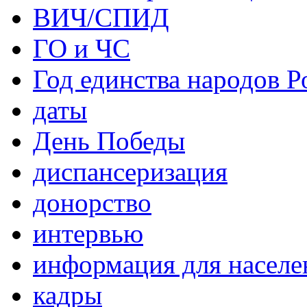
ВИЧ/СПИД
ГО и ЧС
Год единства народов Р
даты
День Победы
диспансеризация
донорство
интервью
информация для населе
кадры