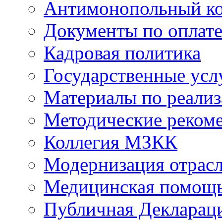
Антимонопольный к
Документы по оплате
Кадровая политика
Государственные усл
Материалы по реали
Методические реком
Коллегия МЗКК
Модернизация отрасл
Медицинская помощ
Публичная Деклараци