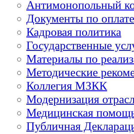
Антимонопольный к
Документы по оплате
Кадровая политика
Государственные усл
Материалы по реали
Методические реком
Коллегия МЗКК
Модернизация отрасл
Медицинская помощ
Публичная Деклараци