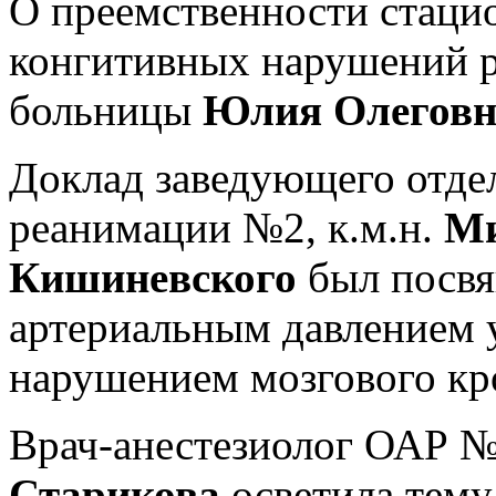
О преемственности стаци
конгитивных нарушений ра
больницы
Юлия Олеговн
Доклад заведующего отде
реанимации №2, к.м.н.
Ми
Кишиневского
был посв
артериальным давлением 
нарушением мозгового кр
Врач-анестезиолог ОАР 
Старикова
осветила тему