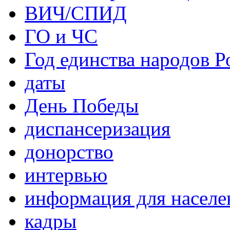
ВИЧ/СПИД
ГО и ЧС
Год единства народов Р
даты
День Победы
диспансеризация
донорство
интервью
информация для населе
кадры