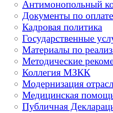
Антимонопольный к
Документы по оплате
Кадровая политика
Государственные усл
Материалы по реали
Методические реком
Коллегия МЗКК
Модернизация отрасл
Медицинская помощ
Публичная Деклараци