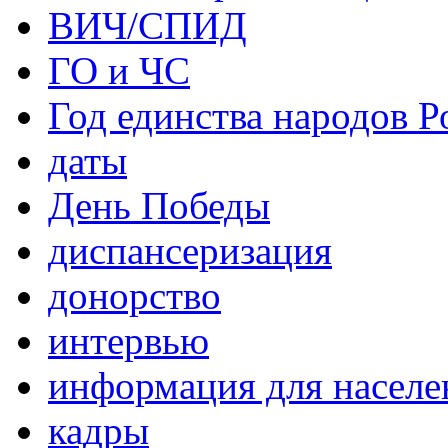
ВИЧ/СПИД
ГО и ЧС
Год единства народов Р
даты
День Победы
диспансеризация
донорство
интервью
информация для населе
кадры