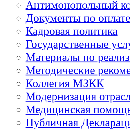
Антимонопольный к
Документы по оплате
Кадровая политика
Государственные усл
Материалы по реали
Методические реком
Коллегия МЗКК
Модернизация отрасл
Медицинская помощ
Публичная Деклараци