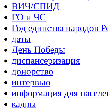
ВИЧ/СПИД
ГО и ЧС
Год единства народов Р
даты
День Победы
диспансеризация
донорство
интервью
информация для населе
кадры