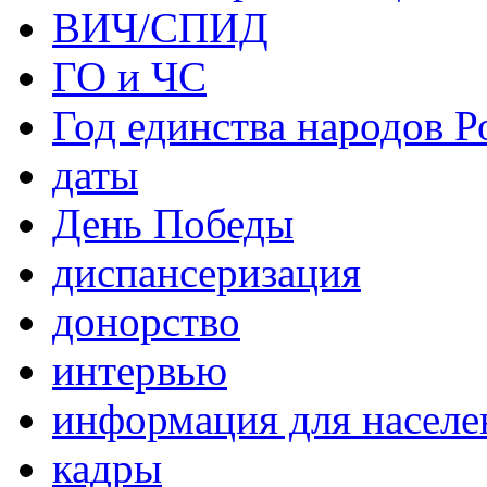
ВИЧ/СПИД
ГО и ЧС
Год единства народов Р
даты
День Победы
диспансеризация
донорство
интервью
информация для населе
кадры