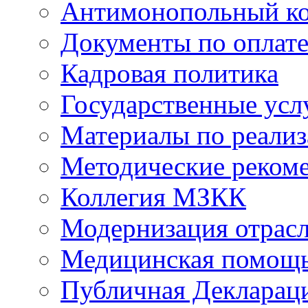
Антимонопольный к
Документы по оплате
Кадровая политика
Государственные усл
Материалы по реали
Методические реком
Коллегия МЗКК
Модернизация отрасл
Медицинская помощ
Публичная Деклараци