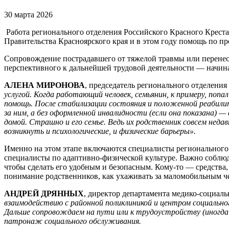
30 марта 2026
Работа регионального отделения Российского Красного Кре
Правительства Красноярского края и в этом году помощь по про
Сопровождение пострадавшего от тяжелой травмы или перенес
перспективного к дальнейшей трудовой деятельности — начина
АЛЕНА МИРОНОВА
, председатель регионального отделения
услугой. Когда работающий человек, семьянин, к примеру, попа
помощь. После стабилизации состояния и положенной реабили
за ним, а без оформленной инвалидности (если она показана) 
домой. Страшно и его семье. Ведь их родственник совсем неда
возникнуть и психологические, и физические барьеры».
Именно на этом этапе включаются специалисты регионального
специалисты по адаптивно-физической культуре. Важно соблюд
чтобы сделать его удобным и безопасным. Кому-то — средства,
понимание родственников, как ухаживать за маломобильным ч
АНДРЕЙ ДРЯННЫХ
, директор департамента медико-социал
взаимодействию с
ра
йонной поликлиникой и центром социально
Дальше сопровождаем на пути или к трудоустройству (иногда
патронаж социального обслуживания.