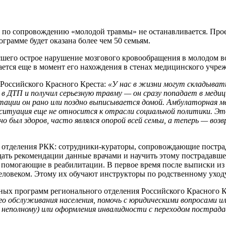
ста по сопровождению «молодой травмы» не останавливается.
грамме будет оказана более чем 50 семьям.
шего острое нарушение мозгового кровообращения в молодом во
ется еще в момент его нахождения в стенах медицинского учре
 Российского Красного Креста:
«У нас в жизни могут складыват
л в ДТП и получил серьезную травму — он сразу попадает в меди
тации он рано ил
и поздно выписывается домой. Амбулаторная м
— ситуация еще не относится к отрасли социальной политики. Эт
вно был здоров, часто являлся опорой всей семьи, а теперь — в
 отделения РКК: сотрудники-кураторы, сопровождающие постра
ать рекомендации данные врачами и научить этому пострадавшег
 помогающие в реабилитации. В первое время после выписки из 
еловеком. Этому их обучают инструкторы по родственному уход
ьных программ регионального отделения Российского Красного 
го обслуживания населения, помочь с юридическими вопросами ил
 неполному) или оформления инвалидности с
переходом пострада