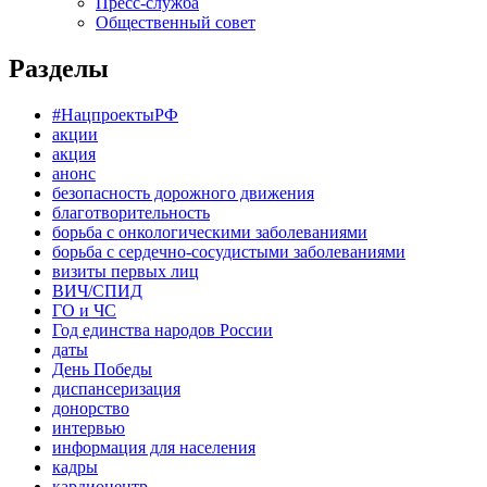
Пресс-служба
Общественный совет
Разделы
#НацпроектыРФ
акции
акция
анонс
безопасность дорожного движения
благотворительность
борьба с онкологическими заболеваниями
борьба с сердечно-сосудистыми заболеваниями
визиты первых лиц
ВИЧ/СПИД
ГО и ЧС
Год единства народов России
даты
День Победы
диспансеризация
донорство
интервью
информация для населения
кадры
кардиоцентр