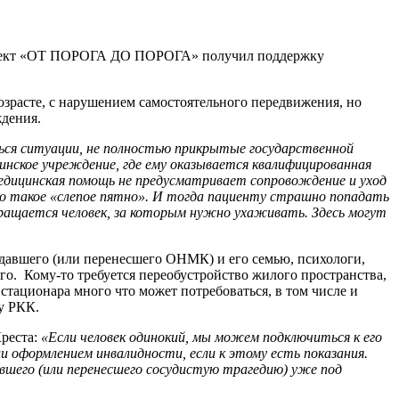
 Проект «ОТ ПОРОГА ДО ПОРОГА» получил поддержку
зрасте, с нарушением самостоятельного передвижения, но
ждения.
ься ситуации, не полностью прикрытые государствен
ной
цинское учреждение, где ему оказывается квалифицированная
едицинская помощь не предусматривает сопровождение и уход
о такое «слепое пятно». И тогда пац
иенту страшно попадать
озвращается человек, за которым нужно ухаживать. Здесь могут
давшего (или перенесшего ОНМК) и его семью, психологи,
о. Кому-то требуется переобустройство жилого пространства,
стационара много что может потребоваться, в том числе и
у РКК.
Креста:
«Если человек одинокий, мы можем подключиться к его
и оформлением инвалидности, если к этому есть показания.
вшего (или перенесшего сосудистую трагедию) уже под