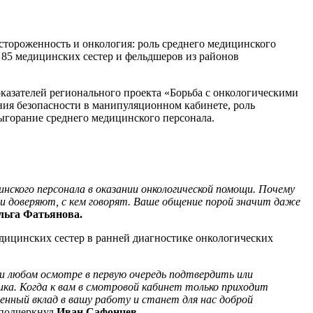
стороженность и онкология: роль среднего медицинского
 85 медицинских сестер и фельдшеров из районов
казателей регионального проекта «Борьба с онкологическими
ния безопасности в манипуляционном кабинете, роль
ыгорание среднего медицинского персонала.
нского персонала в оказании онкологической помощи. Почему
ни доверяют, с кем говорят. Ваше общение порой значит даже
льга Фатьянова.
едицинских сестер в ранней диагностике онкологических
и любом осмотре в первую очередь подтвердить или
ика. Когда к вам в смотровой кабинет только приходит
енный вклад в вашу работу и станет для нас доброй
 подчеркнул
Иван Сафонцев.