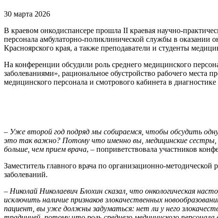
30 марта 2026
В краевом онкодиспансере прошла II краевая научно-практиче
персонала амбулаторно-поликлинической службы в оказании о
Красноярского края, а также преподаватели и студенты медиц
На конференции обсудили роль среднего медицинского персона
заболеваниями», рациональное обустройство рабочего места 
медицинского персонала и смотрового кабинета в диагностике
–
Уже второй год подряд мы собираемся, чтобы обсудить одну 
это так важно? Потому что именно вы, медицинские сестры, п
больше, чем прием врача
, – поприветствовала участников конф
Заместитель главного врача по организационно-методической 
заболеваний.
–
Николай Николаевич Блохин сказал, что онкологическая нас
исключить наличие признаков злокачественных новообразований
пациент, вы уже должны задуматься: нет ли у него злокачест
традицией, потому что роль среднего медицинского персонала