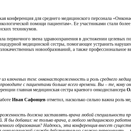
ская конференция для среднего медицинского персонала «Онкона
нкологической помощи пациентам». Ее участниками стали более
инских техникумов.
ла первичного звена здравоохранения в достижении целевых по
процедурной медицинской сестры, помогающее устранить наруше
 злокачественных новообразований, а также профессиональное в
из ключевых тем: онконастороженность и роль среднего медици
роводите с пациентами больше всего времени. Вы – те, кому о
еренции главная медицинская сестра краевого онкодиспансера
О
работе
Иван Сафонцев
отметил, насколько сильно важна роль м
тороженность должна заставлять врача любой специальности пр
. Я бы добавил: не только врача, а любого медицинского работн
венного образования? Надеюсь, эта конференция внесет существ
 в онкологической службе действительно сложно переоценить
, –