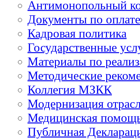
Антимонопольный к
Документы по оплате
Кадровая политика
Государственные усл
Материалы по реали
Методические реком
Коллегия МЗКК
Модернизация отрасл
Медицинская помощ
Публичная Деклараци