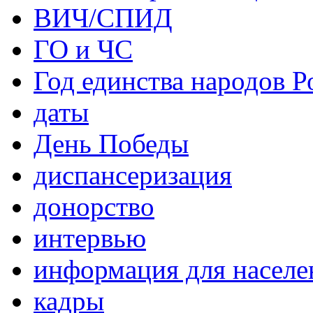
ВИЧ/СПИД
ГО и ЧС
Год единства народов Р
даты
День Победы
диспансеризация
донорство
интервью
информация для населе
кадры