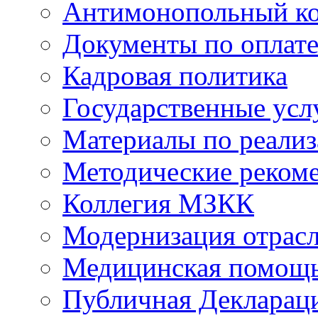
Антимонопольный к
Документы по оплате
Кадровая политика
Государственные усл
Материалы по реали
Методические реком
Коллегия МЗКК
Модернизация отрасл
Медицинская помощ
Публичная Деклараци