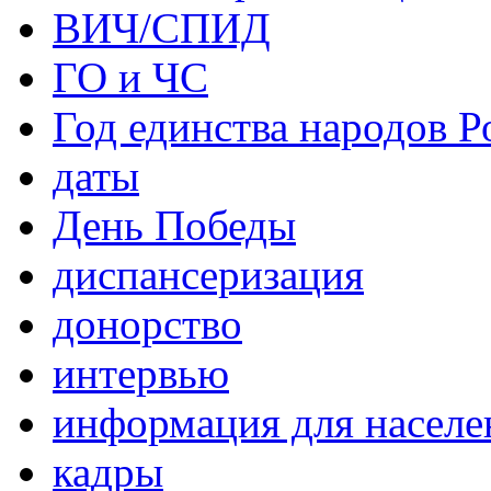
ВИЧ/СПИД
ГО и ЧС
Год единства народов Р
даты
День Победы
диспансеризация
донорство
интервью
информация для населе
кадры