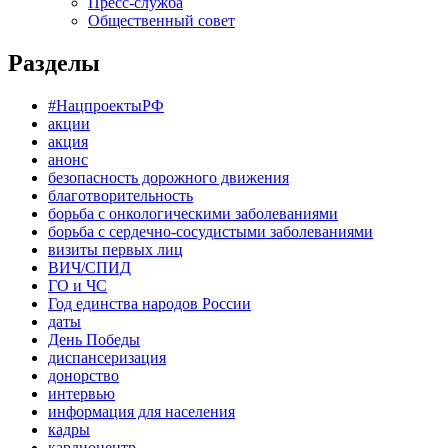
Пресс-служба
Общественный совет
Разделы
#НацпроектыРФ
акции
акция
анонс
безопасность дорожного движения
благотворительность
борьба с онкологическими заболеваниями
борьба с сердечно-сосудистыми заболеваниями
визиты первых лиц
ВИЧ/СПИД
ГО и ЧС
Год единства народов России
даты
День Победы
диспансеризация
донорство
интервью
информация для населения
кадры
кардиоцентр