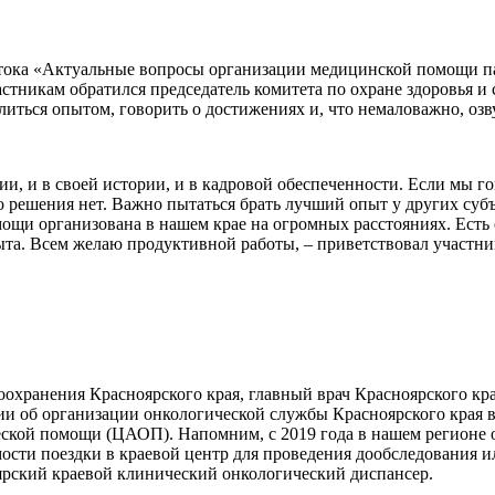
тока «Актуальные вопросы организации медицинской помощи па
стникам обратился председатель комитета по охране здоровья и
литься опытом, говорить о достижениях и, что немаловажно, оз
ии, и в своей истории, и в кадровой обеспеченности. Если мы 
решения нет. Важно пытаться брать лучший опыт у других субъ
ощи организована в нашем крае на огромных расстояниях. Есть 
пыта. Всем желаю продуктивной работы, – приветствовал участн
хранения Красноярского края, главный врач Красноярского кра
ии об организации онкологической службы Красноярского края 
еской помощи (ЦАОП). Напомним, с 2019 года в нашем регионе
мости поездки в краевой центр для проведения дообследования 
рский краевой клинический онкологический диспансер.