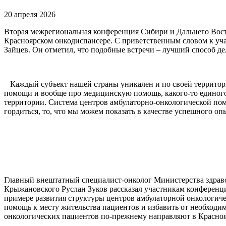
20 апреля 2026
Вторая межрегиональная конференция Сибири и Дальнего Вос
Красноярском онкодиспансере. С приветственным словом к уча
Зайцев. Он отметил, что подобные встречи – лучший способ де
– Каждый субъект нашей страны уникален и по своей территор
помощи и вообще про медицинскую помощь, какого-то единого 
территории. Система центров амбулаторно-онкологической пом
гордиться, то, что мы можем показать в качестве успешного о
Главный внештатный специалист-онколог Министерства здравоо
Крыжановского Руслан Зуков рассказал участникам конференц
примере развития структуры центров амбулаторной онкологич
помощь к месту жительства пациентов и избавить от необходи
онкологических пациентов по-прежнему направляют в Красноя