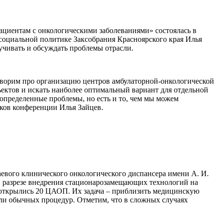
циентам с онкологическими заболеваниями» состоялась в
 социальной политике Заксобрания Красноярского края Илья
вучивать и обсуждать проблемы отрасли.
говорим про организацию центров амбулаторной-онкологической
ектов и искать наиболее оптимальный вариант для отдельной
определенные проблемы, но есть и то, чем мы можем
иков конференции Илья Зайцев.
евого клинического онкологического диспансера имени А. И.
в разрезе внедрения стационарозамещающих технологий на
 открылись 20 ЦАОП. Их задача – приблизить медицинскую
или обычных процедур. Отметим, что в сложных случаях