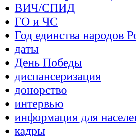
ВИЧ/СПИД
ГО и ЧС
Год единства народов Р
даты
День Победы
диспансеризация
донорство
интервью
информация для населе
кадры