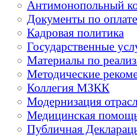
Антимонопольный к
Документы по оплате
Кадровая политика
Государственные усл
Материалы по реали
Методические реком
Коллегия МЗКК
Модернизация отрасл
Медицинская помощ
Публичная Деклараци