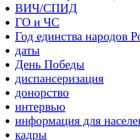
ВИЧ/СПИД
ГО и ЧС
Год единства народов Р
даты
День Победы
диспансеризация
донорство
интервью
информация для населе
кадры