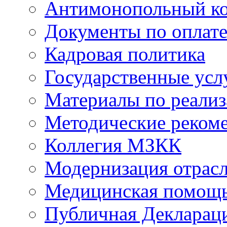
Антимонопольный к
Документы по оплате
Кадровая политика
Государственные усл
Материалы по реали
Методические реком
Коллегия МЗКК
Модернизация отрасл
Медицинская помощ
Публичная Деклараци