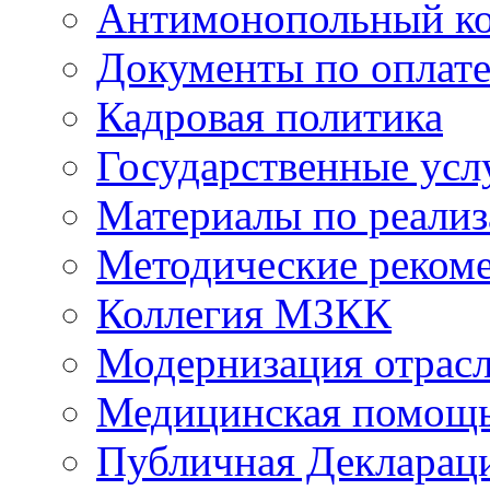
Антимонопольный к
Документы по оплате
Кадровая политика
Государственные усл
Материалы по реали
Методические реком
Коллегия МЗКК
Модернизация отрасл
Медицинская помощ
Публичная Деклараци