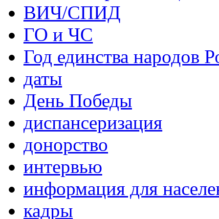
ВИЧ/СПИД
ГО и ЧС
Год единства народов Р
даты
День Победы
диспансеризация
донорство
интервью
информация для населе
кадры