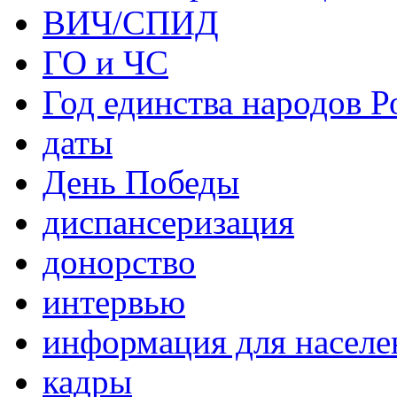
ВИЧ/СПИД
ГО и ЧС
Год единства народов Р
даты
День Победы
диспансеризация
донорство
интервью
информация для населе
кадры