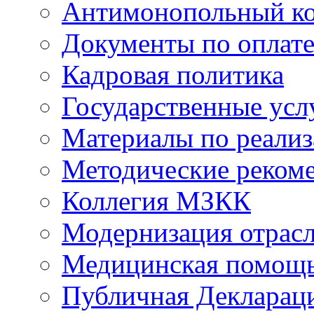
Антимонопольный к
Документы по оплате
Кадровая политика
Государственные усл
Материалы по реали
Методические реком
Коллегия МЗКК
Модернизация отрасл
Медицинская помощ
Публичная Деклараци