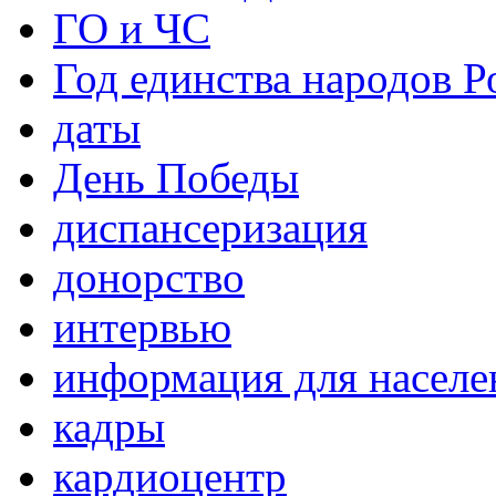
ГО и ЧС
Год единства народов Р
даты
День Победы
диспансеризация
донорство
интервью
информация для населе
кадры
кардиоцентр