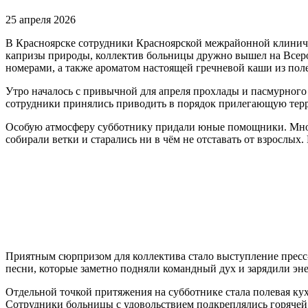
25 апреля 2026
В Красноярске сотрудники Красноярской межрайонной клиниче
капризы природы, коллектив больницы дружно вышел на Всеро
номерами, а также ароматом настоящей гречневой каши из пол
Утро началось с привычной для апреля прохлады и пасмурного
сотрудники принялись приводить в порядок прилегающую терр
Особую атмосферу субботнику придали юные помощники. Многие
собирали ветки и старались ни в чём не отставать от взрослы
Приятным сюрпризом для коллектива стало выступление прес
песни, которые заметно подняли командный дух и зарядили эн
Отдельной точкой притяжения на субботнике стала полевая ку
Сотрудники больницы с удовольствием подкреплялись горячей 