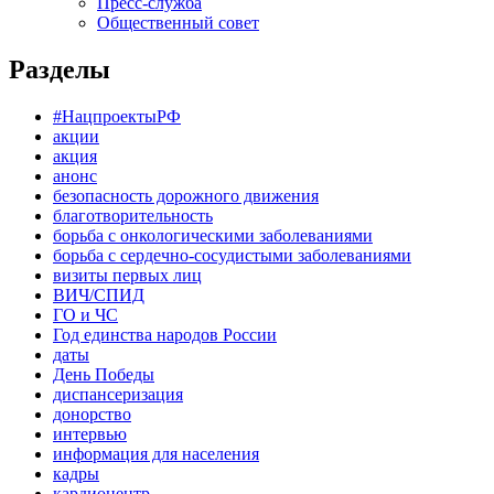
Пресс-служба
Общественный совет
Разделы
#НацпроектыРФ
акции
акция
анонс
безопасность дорожного движения
благотворительность
борьба с онкологическими заболеваниями
борьба с сердечно-сосудистыми заболеваниями
визиты первых лиц
ВИЧ/СПИД
ГО и ЧС
Год единства народов России
даты
День Победы
диспансеризация
донорство
интервью
информация для населения
кадры
кардиоцентр