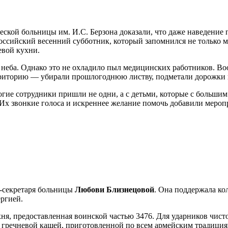
ской больницы им. И.С. Берзона доказали, что даже наведение
ссийский весенний субботник, который запомнился не только 
евой кухни.
 неба. Однако это не охладило пыл медицинских работников. В
иторию — убирали прошлогоднюю листву, подметали дорожки и 
 сотрудники пришли не одни, а с детьми, которые с большим э
х. Их звонкие голоса и искреннее желание помочь добавили меро
с-секретаря больницы
Любови Близнецовой
. Она поддержала ко
ергией.
хня, предоставленная воинской частью 3476. Для ударников чи
гречневой кашей, приготовленной по всем армейским традициям