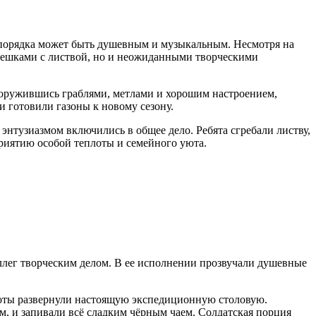
 порядка может быть душевным и музыкальным. Несмотря на
мешками с листвой, но и неожиданными творческими
ооружившись граблями, метлами и хорошим настроением,
готовили газоны к новому сезону.
нтузиазмом включились в общее дело. Ребята сгребали листву,
приятию особой теплоты и семейного уюта.
ллег творческим делом. В ее исполнении прозвучали душевные
стоты развернули настоящую экспедиционную столовую.
, и запивали всё сладким чёрным чаем. Солдатская порция