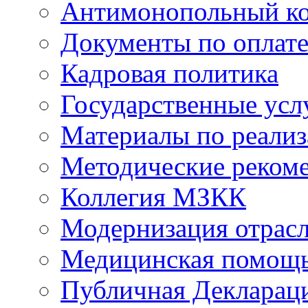
Антимонопольный к
Документы по оплате
Кадровая политика
Государственные усл
Материалы по реали
Методические реком
Коллегия МЗКК
Модернизация отрасл
Медицинская помощ
Публичная Деклараци