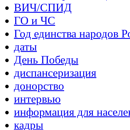
ВИЧ/СПИД
ГО и ЧС
Год единства народов Р
даты
День Победы
диспансеризация
донорство
интервью
информация для населе
кадры