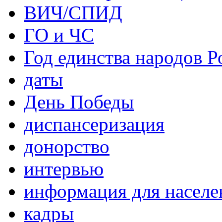
ВИЧ/СПИД
ГО и ЧС
Год единства народов Р
даты
День Победы
диспансеризация
донорство
интервью
информация для населе
кадры