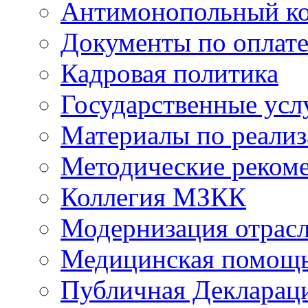
Антимонопольный к
Документы по оплате
Кадровая политика
Государственные усл
Материалы по реали
Методические реком
Коллегия МЗКК
Модернизация отрасл
Медицинская помощ
Публичная Деклараци