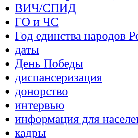
ВИЧ/СПИД
ГО и ЧС
Год единства народов Р
даты
День Победы
диспансеризация
донорство
интервью
информация для населе
кадры