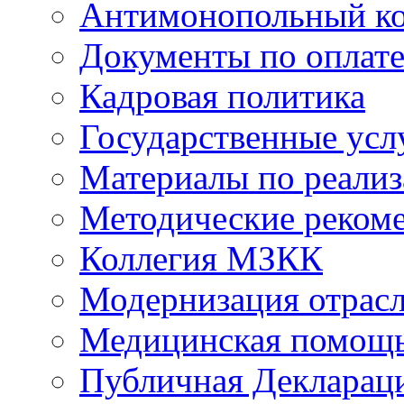
Антимонопольный к
Документы по оплате
Кадровая политика
Государственные усл
Материалы по реали
Методические реком
Коллегия МЗКК
Модернизация отрасл
Медицинская помощ
Публичная Деклараци