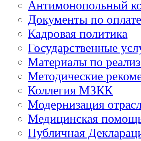
Антимонопольный к
Документы по оплате
Кадровая политика
Государственные усл
Материалы по реали
Методические реком
Коллегия МЗКК
Модернизация отрасл
Медицинская помощ
Публичная Деклараци