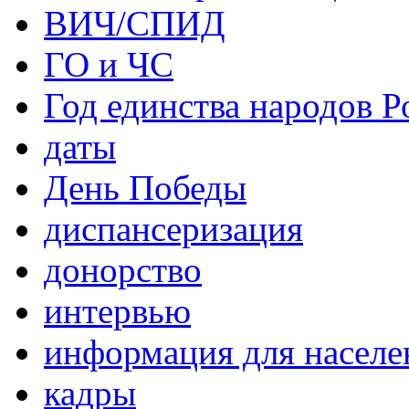
ВИЧ/СПИД
ГО и ЧС
Год единства народов Р
даты
День Победы
диспансеризация
донорство
интервью
информация для населе
кадры