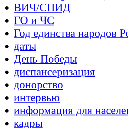
ВИЧ/СПИД
ГО и ЧС
Год единства народов Р
даты
День Победы
диспансеризация
донорство
интервью
информация для населе
кадры