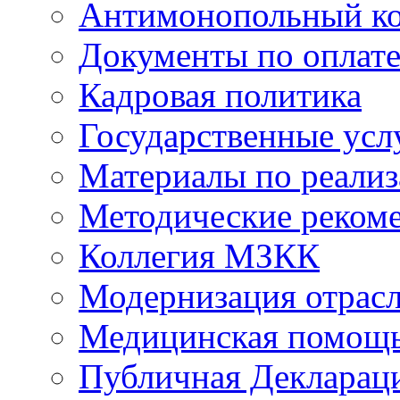
Антимонопольный к
Документы по оплате
Кадровая политика
Государственные усл
Материалы по реали
Методические реком
Коллегия МЗКК
Модернизация отрасл
Медицинская помощ
Публичная Деклараци