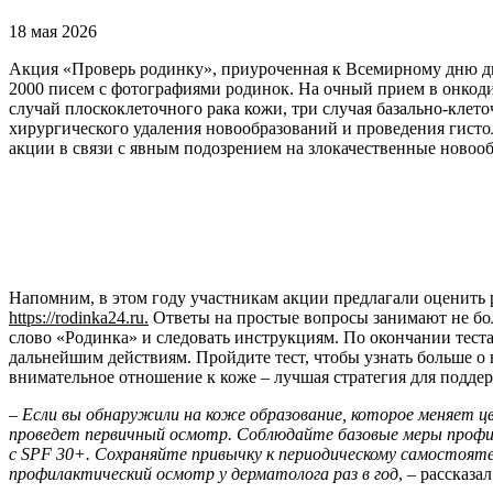
18 мая 2026
Акция «Проверь родинку», приуроченная к Всемирному дню ди
2000 писем с фотографиями родинок. На очный прием в онкоди
случай плоскоклеточного рака кожи, три случая базально-клет
хирургического удаления новообразований и проведения гисто
акции в связи с явным подозрением на злокачественные новооб
Напомним, в этом году участникам акции предлагали оценить р
https://rodinka24.ru.
Ответы на простые вопросы занимают не бол
слово «Родинка» и следовать инструкциям. По окончании теста
дальнейшим действиям. Пройдите тест, чтобы узнать больше о 
внимательное отношение к коже – лучшая стратегия для поддер
–
Если вы обнаружили на коже образование, которое меняет ц
проведет первичный осмотр. Соблюдайте базовые меры профил
с SPF 30+. Сохраняйте привычку к периодическому самостояте
профилактический осмотр у дерматолога раз в год
, – рассказ