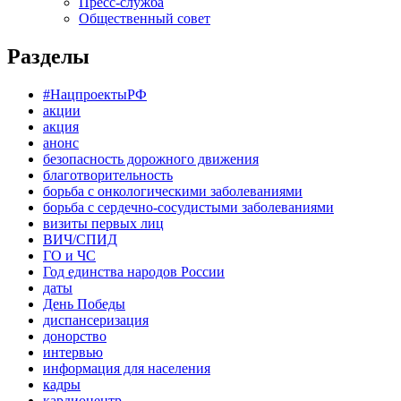
Пресс-служба
Общественный совет
Разделы
#НацпроектыРФ
акции
акция
анонс
безопасность дорожного движения
благотворительность
борьба с онкологическими заболеваниями
борьба с сердечно-сосудистыми заболеваниями
визиты первых лиц
ВИЧ/СПИД
ГО и ЧС
Год единства народов России
даты
День Победы
диспансеризация
донорство
интервью
информация для населения
кадры
кардиоцентр