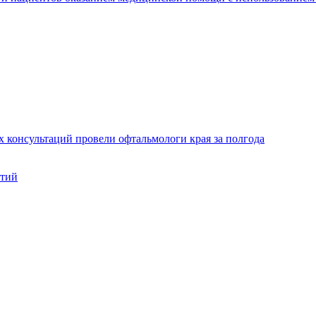
х консультаций провели офтальмологи края за полгода
нтий