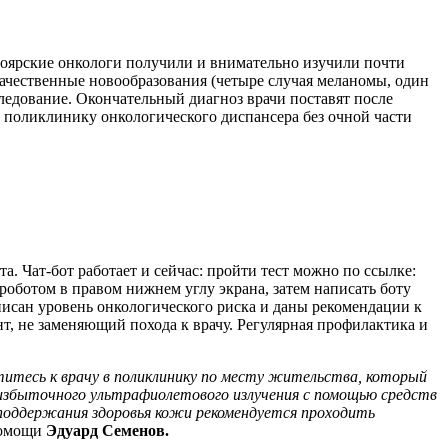
оярские онкологи получили и внимательно изучили почти
качественные новообразования (четыре случая меланомы, один
следование. Окончательный диагноз врачи поставят после
в поликлинику онкологического диспансера без очной части
. Чат-бот работает и сейчас: пройти тест можно по ссылке:
роботом в правом нижнем углу экрана, затем написать боту
описан уровень онкологического риска и даны рекомендации к
т, не заменяющий похода к врачу. Регулярная профилактика и
титесь к врачу в поликлинику по месту жительства, который
избыточного ультрафиолетового излучения с помощью средств
 поддержания здоровья кожи рекомендуется проходить
 помощи
Эдуард Семенов.