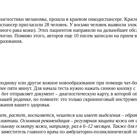
агностики меланомы, прошла в краевом онкодиспансере. Красн
спансер пригласили 28 человек. У восьми человек выявили зло
очного рака кожи). Этих пациентов направили на дальнейшее об
логии. Помимо этого, авторов еще 10 писем записали на прием 
разования.
одинку или другое кожное новообразование при помощи чат-бота
ее пяти минут. Для начала теста нужно нажать синюю кнопку с 
 бот отправляет документ – диагностическую карту, в которой 
вашей родинке, но помните: это только скрининговый инструмен
жания вашего здоровья.
вет, растет, воспаляется, чешется или имеет выделения – обра
актики. Основная рекомендация – регулярная защита кожи от 
льному осмотру кожи, например, раз в 6–12 месяцев. Также для
ал заместитель главного врача по амбулаторно-поликлинической