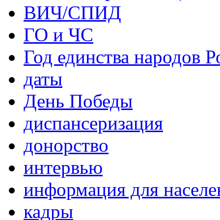
ВИЧ/СПИД
ГО и ЧС
Год единства народов Р
даты
День Победы
диспансеризация
донорство
интервью
информация для населе
кадры