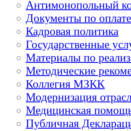
Антимонопольный к
Документы по оплате
Кадровая политика
Государственные усл
Материалы по реали
Методические реком
Коллегия МЗКК
Модернизация отрасл
Медицинская помощ
Публичная Деклараци