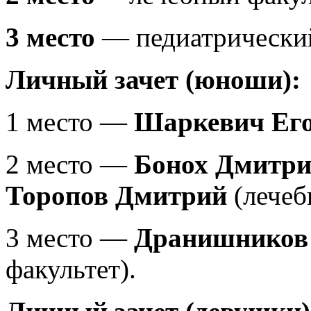
3 место
— педиатрический 
Личный зачет (юноши):
1 место —
Шаркевич Ег
2 место —
Бонох Дмитр
Торопов Дмитрий
(лечеб
3 место —
Дранишников
факультет).