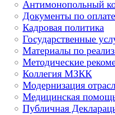
Антимонопольный к
Документы по оплате
Кадровая политика
Государственные усл
Материалы по реали
Методические реком
Коллегия МЗКК
Модернизация отрасл
Медицинская помощ
Публичная Деклараци