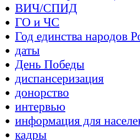
ВИЧ/СПИД
ГО и ЧС
Год единства народов Р
даты
День Победы
диспансеризация
донорство
интервью
информация для населе
кадры